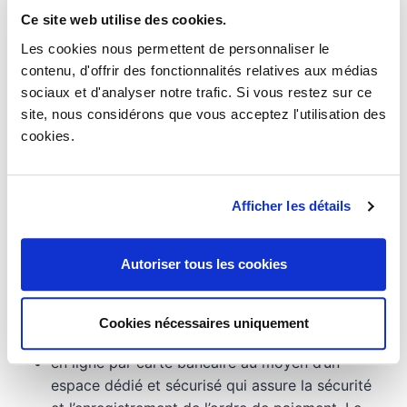
Ce site web utilise des cookies.
Ces prix sont, à cette date, fermes et définitifs.
Les cookies nous permettent de personnaliser le
contenu, d'offrir des fonctionnalités relatives aux médias
sociaux et d'analyser notre trafic. Si vous restez sur ce
Tous les prix sont affichés Toutes Taxes Comprises
site, nous considérons que vous acceptez l'utilisation des
et emballage compris, frais de livraison en sus, les
cookies.
taxes étant supportées par le Client.
2. Modalités de paiement – Sauf autres modalités
Afficher les détails
prévues expressément par les conditions
particulières, le paiement du prix s’effectue
comptant à la commande.
Autoriser tous les cookies
Le paiement s’effectue :
Cookies nécessaires uniquement
en ligne par carte bancaire au moyen d’un
espace dédié et sécurisé qui assure la sécurité