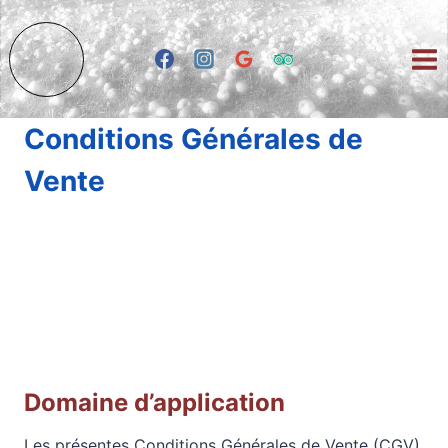
Aller
au
contenu
Conditions Générales de
Vente
Domaine d’application
Les présentes Conditions Générales de Vente (CGV)