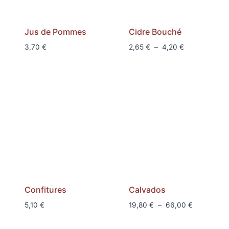
Jus de Pommes
Cidre Bouché
Plage
3,70
€
2,65
€
–
4,20
€
de
prix :
2,65 €
à
4,20 €
Confitures
Calvados
Plage
5,10
€
19,80
€
–
66,00
€
de
prix :