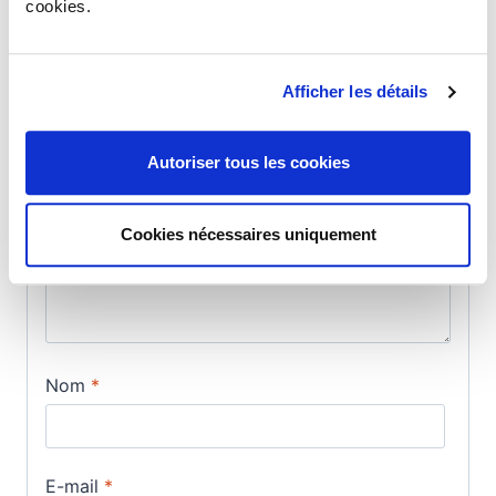
cookies.
votre avis sur “Apéritif à Base
de Cidre”
Afficher les détails
Votre adresse e-mail ne sera pas publiée.
Les champs
obligatoires sont indiqués avec
*
Autoriser tous les cookies
Votre note
*
Cookies nécessaires uniquement
Votre avis
*
Nom
*
E-mail
*