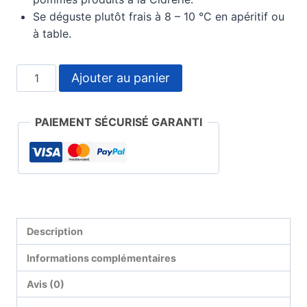
Se déguste plutôt frais à 8 – 10 °C en apéritif ou
à table.
quantité
Ajouter au panier
de
Apéritif
PAIEMENT SÉCURISÉ GARANTI
à
Base
de
Cidre
Description
Informations complémentaires
Avis (0)